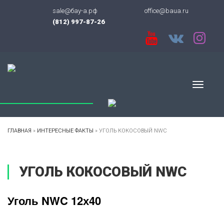
sale@бау-а.рф
office@baua.ru
(812) 997-87-26
Menu
ГЛАВНАЯ
»
ИНТЕРЕСНЫЕ ФАКТЫ
»
УГОЛЬ КОКОСОВЫЙ NWC
УГОЛЬ КОКОСОВЫЙ NWC
Уголь NWC 12х40